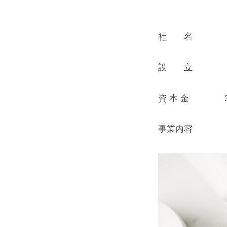
会
社 名 株式会社
社
設 立 20
概
資 本 金 3,0
要
事業内容 化粧
2021
年
2
月
20
日
by